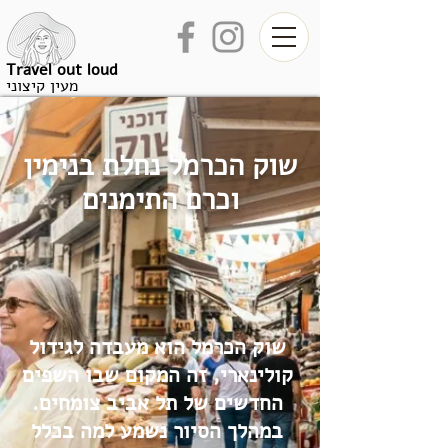
Travel out loud
מעין קיצוני
שוק הכרמל נחלת בנימין
וכרם התימנים
שוק הכרמל הוא מעבדה לגידול
קולינארי, זה המקום שבו השפים
החדשים של תל אביב צומחים.
במהלך הסיור נשמע למה בכלל