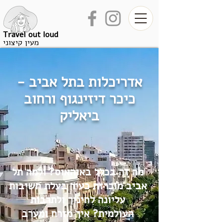
Travel out loud
מעין קיצוני
אדריכלות בתל אביב -
כיכר דיזינגוף ורחוב
ביאליק
​מה זה בכלל באוהאוס? ולמה תל
אביב מוכרזת כעיר בעלת חשיבות
עליונה לחינוך ולתרבות
העולמית? איך מזרח ומערב